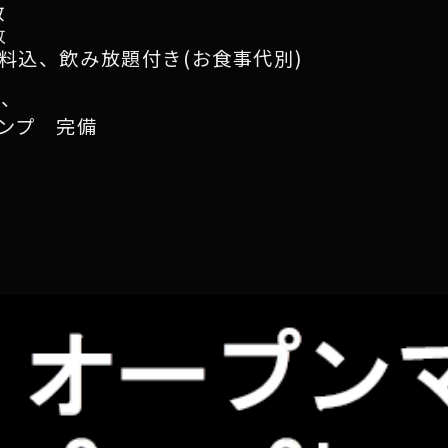
数
数
料込、飲み放題付き(お食事代別)
ノ、
アンプ
完備